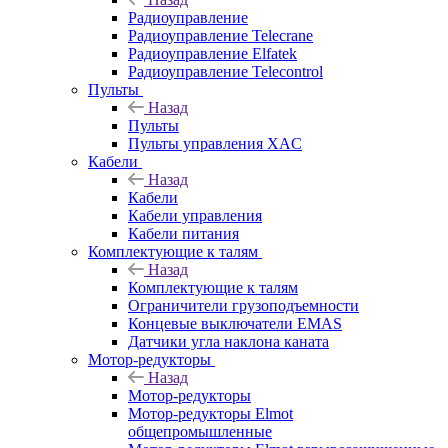
Радиоуправление
Радиоуправление Telecrane
Радиоуправление Elfatek
Радиоуправление Telecontrol
Пульты
Назад
Пульты
Пульты управления XAC
Кабели
Назад
Кабели
Кабели управления
Кабели питания
Комплектующие к талям
Назад
Комплектующие к талям
Ограничители грузоподъемности
Концевые выключатели EMAS
Датчики угла наклона каната
Мотор-редукторы
Назад
Мотор-редукторы
Мотор-редукторы Elmot
общепромышленные