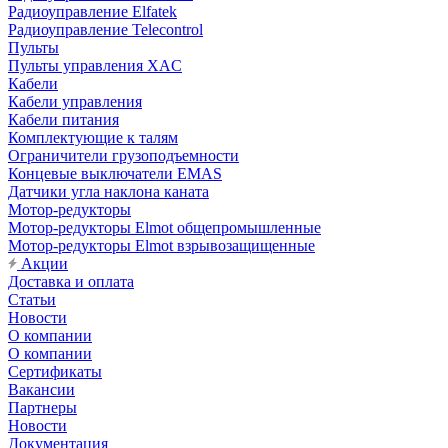
Радиоуправление Elfatek
Радиоуправление Telecontrol
Пульты
Пульты управления XAC
Кабели
Кабели управления
Кабели питания
Комплектующие к талям
Ограничители грузоподъемности
Концевые выключатели EMAS
Датчики угла наклона каната
Мотор-редукторы
Мотор-редукторы Elmot общепромышленные
Мотор-редукторы Elmot взрывозащищенные
Акции
Доставка и оплата
Статьи
Новости
О компании
О компании
Сертификаты
Вакансии
Партнеры
Новости
Документация