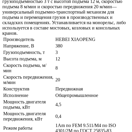
грузоподъемностью 3 т с высотой подъема 12 м, скоростью
подъема 8 м/мин и скоростью передвижения 20 м/мин—
универсальный подъемно-транспортный механизм для
подъема и перемещения грузов в производственных и
складских помещениях. Устанавливается на монорельс, либо
используется в составе мостовых, козловых и консольных
кранов.
Производитель
HEBEI XIAOPENG
Напряжение, В
380
Грузоподъемность, т
3
Высота подъема, м
12
Скорость подъема, м/
8
мин
Скорость передвижения,
20
м/мин
Конструктив
Передвижная
Исполнение
Общепромышленное
Мощность двигателя
4,5
подъема, кВт
Мощность двигателя
0,4
передвижения, кВт
1Am по FEM 9.511/M4 по ISO
Режим работы
4301/2M по ГОСТ 25835-83