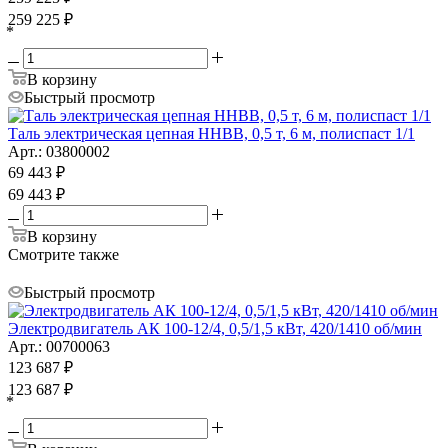
259 225
₽
*
В корзину
Быстрый просмотр
Таль электрическая цепная HHBB, 0,5 т, 6 м, полиспаст 1/1
Арт.: 03800002
69 443
₽
69 443
₽
В корзину
Смотрите также
Быстрый просмотр
Электродвигатель АК 100-12/4, 0,5/1,5 кВт, 420/1410 об/мин
Арт.: 00700063
123 687
₽
123 687
₽
*