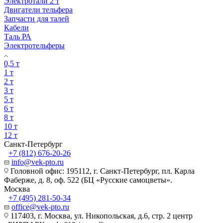
Электротали 2 т
Двигатели тельфера
Запчасти для талей
Кабели
Таль РА
Электротельферы
0,5 т
1 т
2 т
3 т
5 т
6 т
8 т
10 т
12 т
Санкт-Петербург
+7 (812) 676-20-26
info@vek-pto.ru
Головной офис: 195112, г. Санкт-Петербург, пл. Карла
Фаберже, д. 8, оф. 522 (БЦ «Русские самоцветы».
Москва
+7 (495) 281-50-34
office@vek-pto.ru
117403, г. Москва, ул. Никопольская, д.6, стр. 2 центр