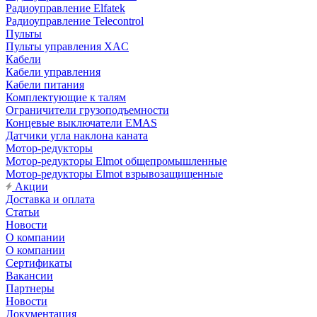
Радиоуправление Elfatek
Радиоуправление Telecontrol
Пульты
Пульты управления XAC
Кабели
Кабели управления
Кабели питания
Комплектующие к талям
Ограничители грузоподъемности
Концевые выключатели EMAS
Датчики угла наклона каната
Мотор-редукторы
Мотор-редукторы Elmot общепромышленные
Мотор-редукторы Elmot взрывозащищенные
Акции
Доставка и оплата
Статьи
Новости
О компании
О компании
Сертификаты
Вакансии
Партнеры
Новости
Документация