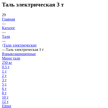
Таль электрическая 3 т
29
Главная
—
Каталог
—
Тали
—
Тали электрические
—
Таль электрическая 3 т
Взрывозащищенные
Мини тали
250 кг
0.5 т
1 т
2 т
3 т
5 т
6 т
8 т
10 т
12 т
Elmot