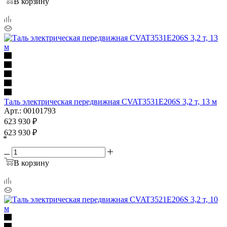
В корзину
Таль электрическая передвижная CVAT3531E206S 3,2 т, 13 м
Арт.: 00101793
623 930
₽
623 930
₽
*
В корзину