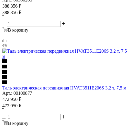
388 356
₽
388 356
₽
*
В корзину
Таль электрическая передвижная HVAT3511E206S 3,2 т, 7,5 м
Арт.: 00100877
472 950
₽
472 950
₽
*
В корзину