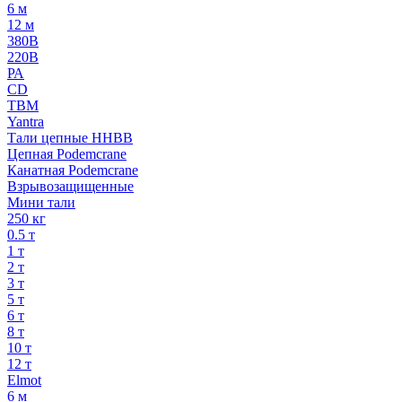
6 м
12 м
380В
220В
РА
CD
TBM
Yantra
Тали цепные HHBB
Цепная Podemcrane
Канатная Podemcrane
Взрывозащищенные
Мини тали
250 кг
0.5 т
1 т
2 т
3 т
5 т
6 т
8 т
10 т
12 т
Elmot
6 м