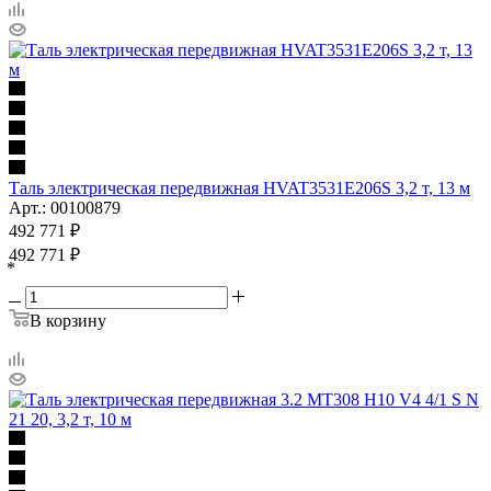
Таль электрическая передвижная HVAT3531E206S 3,2 т, 13 м
Арт.: 00100879
492 771
₽
492 771
₽
*
В корзину