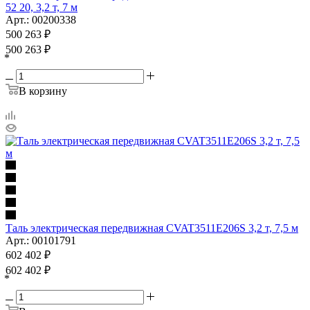
52 20, 3,2 т, 7 м
Арт.: 00200338
500 263
₽
500 263
₽
*
В корзину
Таль электрическая передвижная CVAT3511E206S 3,2 т, 7,5 м
Арт.: 00101791
602 402
₽
602 402
₽
*