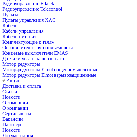
Радиоуправление Elfatek
Радиоуправление Telecontrol
Пульты
Пульты управления XAC
Кабели
Кабели управления
Кабели питания
Комплектующие к талям
Ограничители грузоподъемности
Концевые выключатели EMAS
Датчики угла наклона каната
Мотор-редукторы
Мотор-редукторы Elmot общепромышленные
Мотор-редукторы Elmot взрывозащищенные
Акции
Доставка и оплата
Статьи
Новости
О компании
О компании
Сертификаты
Вакансии
Партнеры
Новости
Документация