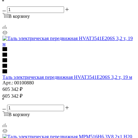
*
В корзину
Таль электрическая передвижная HVAT3541E206S 3,2 т, 19 м
Арт.: 00100880
605 342
₽
605 342
₽
*
В корзину