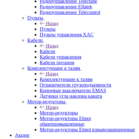
Радиоуправление Telecrane
Радиоуправление Elfatek
Радиоуправление Telecontrol
Пульты
Назад
Пульты
Пульты управления XAC
Кабели
Назад
Кабели
Кабели управления
Кабели питания
Комплектующие к талям
Назад
Комплектующие к талям
Ограничители грузоподъемности
Концевые выключатели EMAS
Датчики угла наклона каната
Мотор-редукторы
Назад
Мотор-редукторы
Мотор-редукторы Elmot
общепромышленные
Мотор-редукторы Elmot взрывозащищенные
Акции