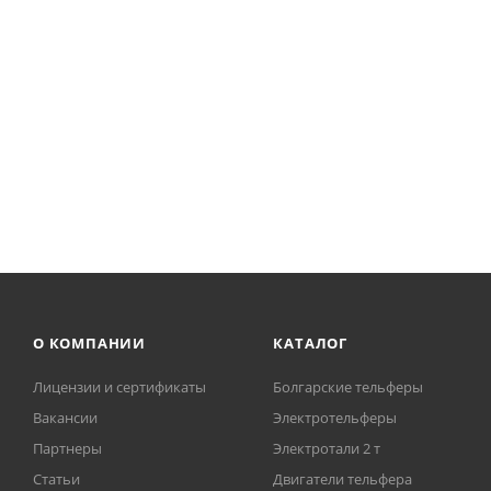
Мотор-редуктор ТР1200 43АКК1608-12/4Ех, мощность
Арт.: 01700160
*
280 968
₽
О КОМПАНИИ
КАТАЛОГ
Лицензии и сертификаты
Болгарские тельферы
Вакансии
Электротельферы
Партнеры
Электротали 2 т
Статьи
Двигатели тельфера