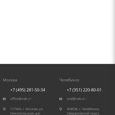
Москва
Челябинск
+7 (495) 281-50-34
+7 (351) 220-80-01
office@vek-pto.ru
ural@vek-pto.ru
117403, г. Москва, ул.
454036, г. Челябинск,
Никопольская, д.6,
Свердловский тракт,