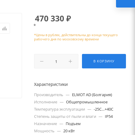
470 330
₽
*
В КОРЗИНУ
Характеристики
Производитель
—
ELMOT AD (Болгария)
Исполнение
—
Общепромышленное
Температура эксплуатации
—
-25С…+40С
Степень защиты от пыли и влаги
—
IP54
Назначение
—
Подъем
Мощность
—
20 кВт