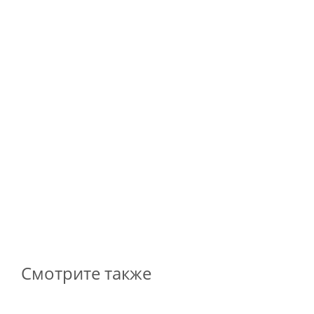
Электродвигатель К 2011-8/2, 1,25/5 кВт, 700/2770 
Арт.: 00600087
*
190 387
₽
Смотрите также