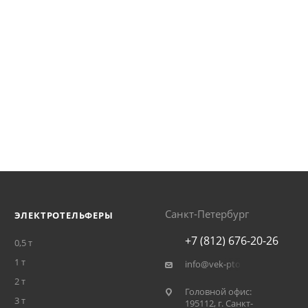
 0,25/0,75 кВт, рекомендуемое передаточное число 42.7
Санкт-Петербург
ЭЛЕКТРОТЕЛЬФЕРЫ
+7 (812) 676-20-26
0,5 т
1 т
info@vek-pto.ru
2 т
Головной офис:
3 т
195112, г. Санкт-