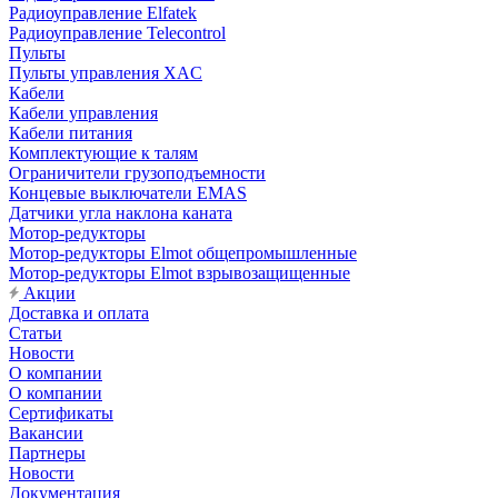
Радиоуправление Elfatek
Радиоуправление Telecontrol
Пульты
Пульты управления XAC
Кабели
Кабели управления
Кабели питания
Комплектующие к талям
Ограничители грузоподъемности
Концевые выключатели EMAS
Датчики угла наклона каната
Мотор-редукторы
Мотор-редукторы Elmot общепромышленные
Мотор-редукторы Elmot взрывозащищенные
Акции
Доставка и оплата
Статьи
Новости
О компании
О компании
Сертификаты
Вакансии
Партнеры
Новости
Документация