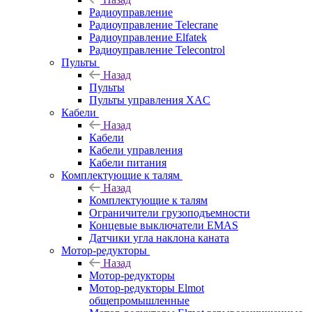
Радиоуправление
Радиоуправление Telecrane
Радиоуправление Elfatek
Радиоуправление Telecontrol
Пульты
Назад
Пульты
Пульты управления XAC
Кабели
Назад
Кабели
Кабели управления
Кабели питания
Комплектующие к талям
Назад
Комплектующие к талям
Ограничители грузоподъемности
Концевые выключатели EMAS
Датчики угла наклона каната
Мотор-редукторы
Назад
Мотор-редукторы
Мотор-редукторы Elmot
общепромышленные