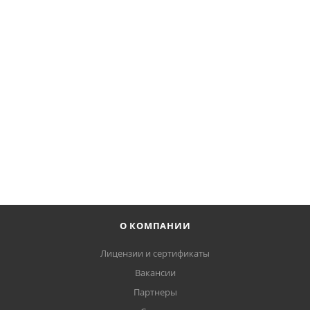
Таль электрическая цепная 1 CLF3 H6 V8 1/1 M E 20, 1 т,
6 м
*
221 602
₽
В КОРЗИНУ
О КОМПАНИИ
Лицензии и сертификаты
Вакансии
Партнеры