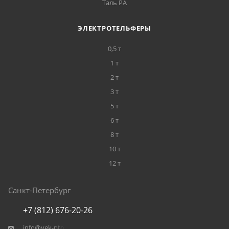
Таль РА
ЭЛЕКТРОТЕЛЬФЕРЫ
0,5 т
1 т
2 т
3 т
5 т
6 т
8 т
10 т
12 т
Санкт-Петербург
+7 (812) 676-20-26
info@vek-pto.ru