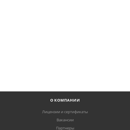
Таль электрическая цепная 1 CLF3 H9 V8 1/1 M E 20, 1 т,
9 м
*
229 694
₽
В КОРЗИНУ
О КОМПАНИИ
Лицензии и сертификаты
Вакансии
Партнеры