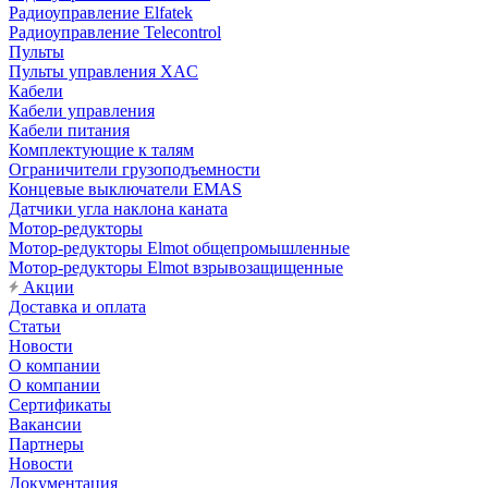
Радиоуправление Elfatek
Радиоуправление Telecontrol
Пульты
Пульты управления XAC
Кабели
Кабели управления
Кабели питания
Комплектующие к талям
Ограничители грузоподъемности
Концевые выключатели EMAS
Датчики угла наклона каната
Мотор-редукторы
Мотор-редукторы Elmot общепромышленные
Мотор-редукторы Elmot взрывозащищенные
Акции
Доставка и оплата
Статьи
Новости
О компании
О компании
Сертификаты
Вакансии
Партнеры
Новости
Документация