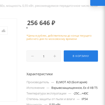
6Ех, мощность 0,55 кВт, рекомендуемое передаточное число 22,09
256 646
₽
*
В КОРЗИНУ
Характеристики
Производитель
—
ELMOT AD (Болгария)
Исполнение
—
Взрывозащищенное, Ex d IIB T5
Температура эксплуатации
—
-25С…+40С
Степень защиты от пыли и влаги
—
IP54
Мощность
—
0,55 кВт