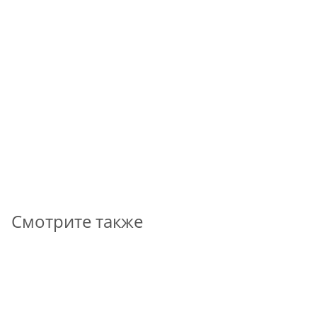
Мотор-редуктор ТР1200 84 АК71-4, мощность 0,37 кВт,
рекомендуемое передаточное число 84.4
*
124 316
₽
В КОРЗИНУ
Смотрите также