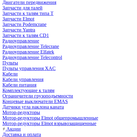
Двигатели передвижения
Запчасти для талей
Запчасти к талям типа Т
Запчасти Elmot
Запчасти Podemcrane
Запчасти Yantra
Запчасти к талям CD1
Радиоуправление
Радиоуправление Telecrane
Радиоуправление Elfatek
Радиоуправление Telecontrol
Пульты
Пульты управления XAC
Кабели
Кабели управления
Кабели питания
Комплектующие к талям
Ограничители грузоподъемности
Концевые выключатели EMAS
Датчики угла наклона каната
Мотор-редукторы
Мотор-редукторы Elmot общепромышленные
Мотор-редукторы Elmot взрывозащищенные
Акции
Доставка и оплата