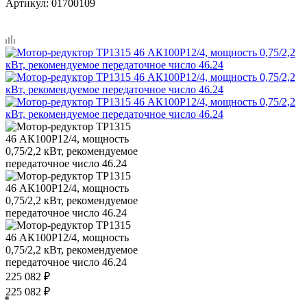
Артикул:
01700109
225 082
₽
225 082
₽
*