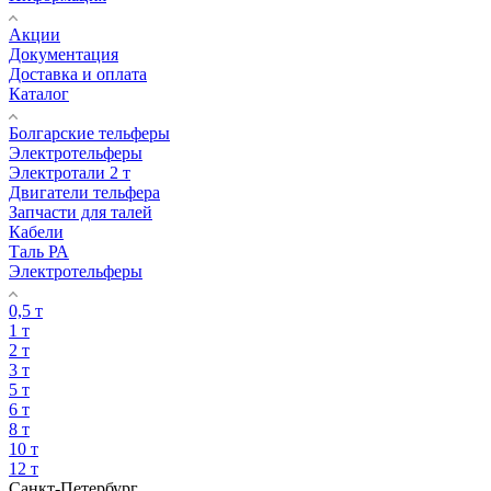
Акции
Документация
Доставка и оплата
Каталог
Болгарские тельферы
Электротельферы
Электротали 2 т
Двигатели тельфера
Запчасти для талей
Кабели
Таль РА
Электротельферы
0,5 т
1 т
2 т
3 т
5 т
6 т
8 т
10 т
12 т
Санкт-Петербург