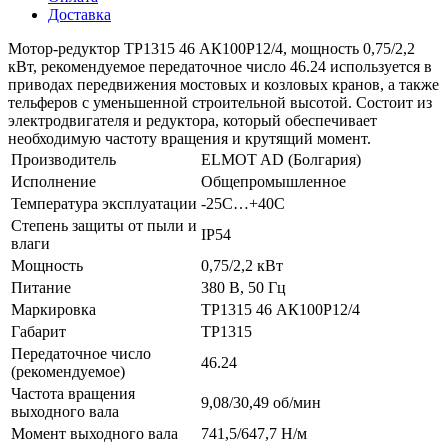
Доставка
Мотор-редуктор ТР1315 46 АК100P12/4, мощность 0,75/2,2
кВт, рекомендуемое передаточное число 46.24 используется в
приводах передвижения мостовых и козловых кранов, а также
тельферов с уменьшенной строительной высотой. Состоит из
электродвигателя и редуктора, который обеспечивает
необходимую частоту вращения и крутящий момент.
Производитель
ELMOT AD (Болгария)
Исполнение
Общепромышленное
Температура эксплуатации
-25С…+40С
Степень защиты от пыли и
IP54
влаги
Мощность
0,75/2,2 кВт
Питание
380 В, 50 Гц
Маркировка
ТР1315 46 АК100P12/4
Габарит
ТР1315
Передаточное число
46.24
(рекомендуемое)
Частота вращения
9,08/30,49 об/мин
выходного вала
Момент выходного вала
741,5/647,7 Н/м