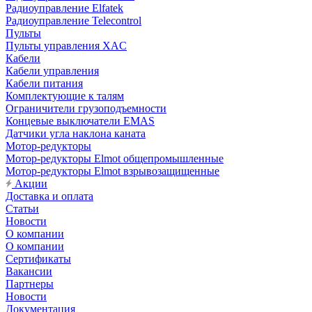
Радиоуправление Elfatek
Радиоуправление Telecontrol
Пульты
Пульты управления XAC
Кабели
Кабели управления
Кабели питания
Комплектующие к талям
Ограничители грузоподъемности
Концевые выключатели EMAS
Датчики угла наклона каната
Мотор-редукторы
Мотор-редукторы Elmot общепромышленные
Мотор-редукторы Elmot взрывозащищенные
Акции
Доставка и оплата
Статьи
Новости
О компании
О компании
Сертификаты
Вакансии
Партнеры
Новости
Документация