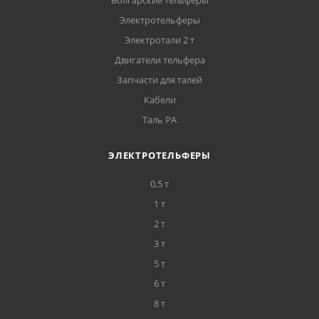
Болгарские тельферы
Электротельферы
Электротали 2 т
Двигатели тельфера
Запчасти для талей
Кабели
Таль РА
ЭЛЕКТРОТЕЛЬФЕРЫ
0,5 т
1 т
2 т
3 т
5 т
6 т
8 т