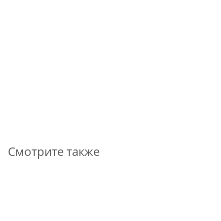
Таль электрическая передвижная CVAT4531E306S 10т,
12 м
*
1 159 946
₽
В КОРЗИНУ
Смотрите также