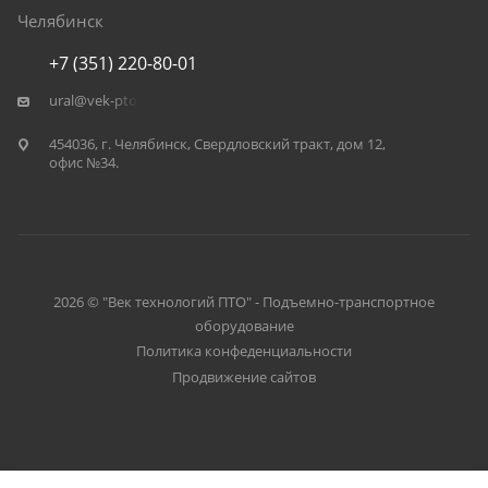
Челябинск
+7 (351) 220-80-01
ural@vek-pto.ru
454036, г. Челябинск, Свердловский тракт, дом 12,
офис №34.
2026 © "Век технологий ПТО" - Подъемно-транспортное
оборудование
Политика конфеденциальности
Продвижение сайтов