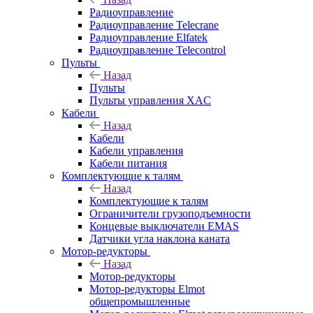
Радиоуправление
Радиоуправление Telecrane
Радиоуправление Elfatek
Радиоуправление Telecontrol
Пульты
Назад
Пульты
Пульты управления XAC
Кабели
Назад
Кабели
Кабели управления
Кабели питания
Комплектующие к талям
Назад
Комплектующие к талям
Ограничители грузоподъемности
Концевые выключатели EMAS
Датчики угла наклона каната
Мотор-редукторы
Назад
Мотор-редукторы
Мотор-редукторы Elmot
общепромышленные