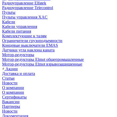
Радиоуправление Elfatek
Радиоуправление Telecontrol
Пульты
Пульты управления XAC
Кабели
Кабели управления
Кабели питания
Комплектующие к талям
Ограничители грузоподъемности
Концевые выключатели EMAS
Датчики угла наклона каната
Мотор-редукторы
Мотор-редукторы Elmot общепромышленные
Мотор-редукторы Elmot взрывозащищенные
Акции
Доставка и оплата
Статьи
Новости
О компании
О компании
Сертификаты
Вакансии
Партнеры
Новости
Документация