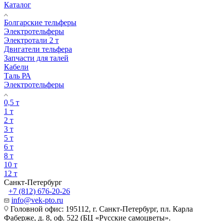
Каталог
Болгарские тельферы
Электротельферы
Электротали 2 т
Двигатели тельфера
Запчасти для талей
Кабели
Таль РА
Электротельферы
0,5 т
1 т
2 т
3 т
5 т
6 т
8 т
10 т
12 т
Санкт-Петербург
+7 (812) 676-20-26
info@vek-pto.ru
Головной офис: 195112, г. Санкт-Петербург, пл. Карла
Фаберже, д. 8, оф. 522 (БЦ «Русские самоцветы».