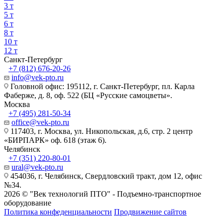
3 т
5 т
6 т
8 т
10 т
12 т
Санкт-Петербург
+7 (812) 676-20-26
info@vek-pto.ru
Головной офис: 195112, г. Санкт-Петербург, пл. Карла
Фаберже, д. 8, оф. 522 (БЦ «Русские самоцветы».
Москва
+7 (495) 281-50-34
office@vek-pto.ru
117403, г. Москва, ул. Никопольская, д.6, стр. 2 центр
«БИРПАРК» оф. 618 (этаж 6).
Челябинск
+7 (351) 220-80-01
ural@vek-pto.ru
454036, г. Челябинск, Свердловский тракт, дом 12, офис
№34.
2026 © "Век технологий ПТО" - Подъемно-транспортное
оборудование
Политика конфеденциальности
Продвижение сайтов