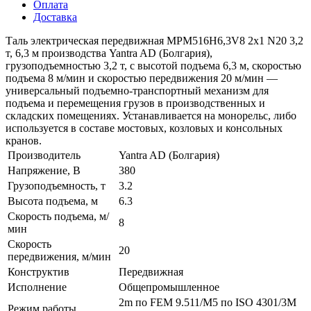
Оплата
Доставка
Таль электрическая передвижная MPM516H6,3V8 2x1 N20 3,2
т, 6,3 м производства Yantra AD (Болгария),
грузоподъемностью 3,2 т, с высотой подъема 6,3 м, скоростью
подъема 8 м/мин и скоростью передвижения 20 м/мин —
универсальный подъемно-транспортный механизм для
подъема и перемещения грузов в производственных и
складских помещениях. Устанавливается на монорельс, либо
используется в составе мостовых, козловых и консольных
кранов.
Производитель
Yantra AD (Болгария)
Напряжение, В
380
Грузоподъемность, т
3.2
Высота подъема, м
6.3
Скорость подъема, м/
8
мин
Скорость
20
передвижения, м/мин
Конструктив
Передвижная
Исполнение
Общепромышленное
2m по FEM 9.511/M5 по ISO 4301/3M
Режим работы