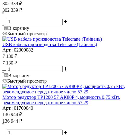
302 339
₽
302 339
₽
*
В корзину
Быстрый просмотр
USB кабель производства Telecrane (Тайвань)
Арт.: 02300082
7 130
₽
7 130
₽
В корзину
Быстрый просмотр
Мотор-редуктор ТР1200 57 АК80P 4, мощность 0,75 кВт,
рекомендуемое передаточное число 57.29
Арт.: 01700040
136 944
₽
136 944
₽
*