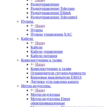
Радиоуправление
Радиоуправление Telecrane
Радиоуправление Elfatek
Радиоуправление Telecontrol
Пульты
Назад
Пульты
Пульты управления XAC
Кабели
Назад
Кабели
Кабели управления
Кабели питания
Комплектующие к талям
Назад
Комплектующие к талям
Ограничители грузоподъемности
Концевые выключатели EMAS
Датчики угла наклона каната
Мотор-редукторы
Назад
Мотор-редукторы
Мотор-редукторы Elmot
общепромышленные