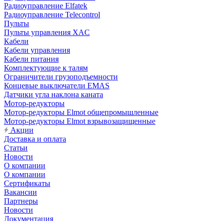
Радиоуправление Elfatek
Радиоуправление Telecontrol
Пульты
Пульты управления XAC
Кабели
Кабели управления
Кабели питания
Комплектующие к талям
Ограничители грузоподъемности
Концевые выключатели EMAS
Датчики угла наклона каната
Мотор-редукторы
Мотор-редукторы Elmot общепромышленные
Мотор-редукторы Elmot взрывозащищенные
Акции
Доставка и оплата
Статьи
Новости
О компании
О компании
Сертификаты
Вакансии
Партнеры
Новости
Документация