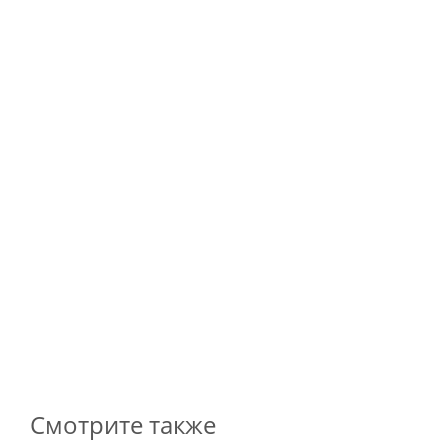
Таль электрическая передвижная VHVAT2531TpE206S 
Арт.: 00102704
*
889 500
₽
Смотрите также