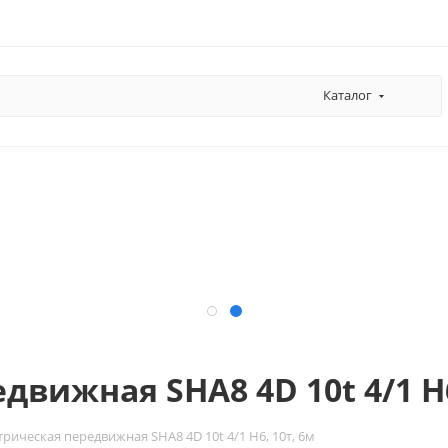
Каталог
движная SHA8 4D 10t 4/1 H6
трическая передвижная SHA8 4D 10t 4/1 H6, 10т, 6м