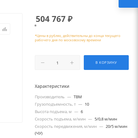
504 767
₽
*
В КОРЗИНУ
Характеристики
Производитель
—
TBM
Грузоподъемность, т
—
10
Высота подъема, м
—
6
Скорость подъема, м/мин
—
5/0,8 м/мин
Скорость передвижения, м/мин
—
20/5 м/мин
(ЧУ)