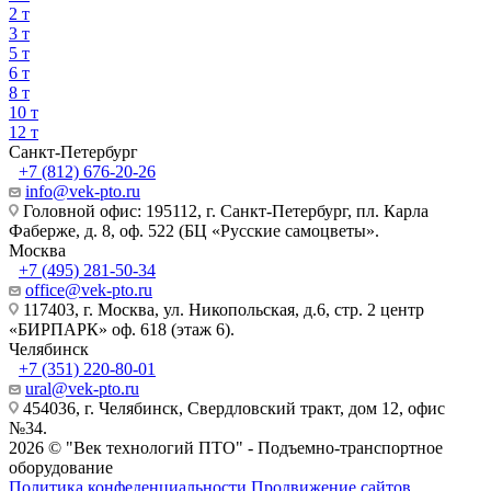
2 т
3 т
5 т
6 т
8 т
10 т
12 т
Санкт-Петербург
+7 (812) 676-20-26
info@vek-pto.ru
Головной офис: 195112, г. Санкт-Петербург, пл. Карла
Фаберже, д. 8, оф. 522 (БЦ «Русские самоцветы».
Москва
+7 (495) 281-50-34
office@vek-pto.ru
117403, г. Москва, ул. Никопольская, д.6, стр. 2 центр
«БИРПАРК» оф. 618 (этаж 6).
Челябинск
+7 (351) 220-80-01
ural@vek-pto.ru
454036, г. Челябинск, Свердловский тракт, дом 12, офис
№34.
2026 © "Век технологий ПТО" - Подъемно-транспортное
оборудование
Политика конфеденциальности
Продвижение сайтов