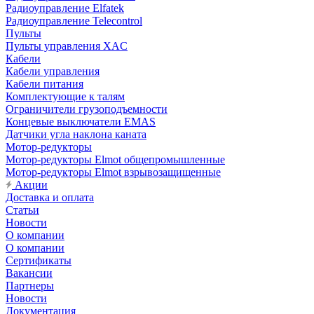
Радиоуправление Elfatek
Радиоуправление Telecontrol
Пульты
Пульты управления XAC
Кабели
Кабели управления
Кабели питания
Комплектующие к талям
Ограничители грузоподъемности
Концевые выключатели EMAS
Датчики угла наклона каната
Мотор-редукторы
Мотор-редукторы Elmot общепромышленные
Мотор-редукторы Elmot взрывозащищенные
Акции
Доставка и оплата
Статьи
Новости
О компании
О компании
Сертификаты
Вакансии
Партнеры
Новости
Документация