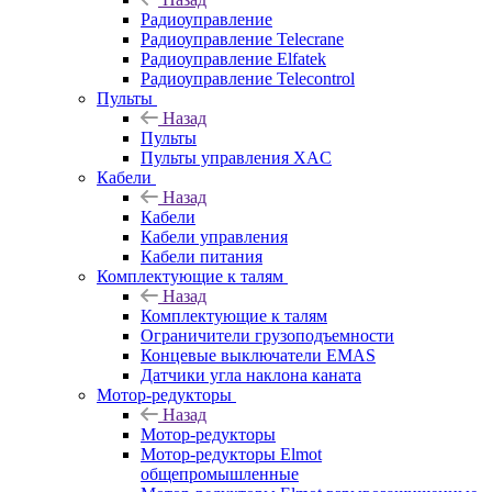
Радиоуправление
Радиоуправление Telecrane
Радиоуправление Elfatek
Радиоуправление Telecontrol
Пульты
Назад
Пульты
Пульты управления XAC
Кабели
Назад
Кабели
Кабели управления
Кабели питания
Комплектующие к талям
Назад
Комплектующие к талям
Ограничители грузоподъемности
Концевые выключатели EMAS
Датчики угла наклона каната
Мотор-редукторы
Назад
Мотор-редукторы
Мотор-редукторы Elmot
общепромышленные