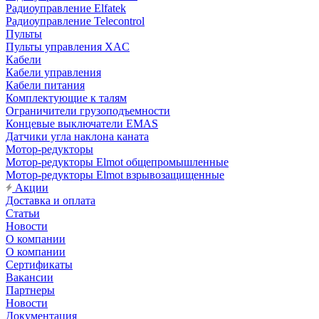
Радиоуправление Elfatek
Радиоуправление Telecontrol
Пульты
Пульты управления XAC
Кабели
Кабели управления
Кабели питания
Комплектующие к талям
Ограничители грузоподъемности
Концевые выключатели EMAS
Датчики угла наклона каната
Мотор-редукторы
Мотор-редукторы Elmot общепромышленные
Мотор-редукторы Elmot взрывозащищенные
Акции
Доставка и оплата
Статьи
Новости
О компании
О компании
Сертификаты
Вакансии
Партнеры
Новости
Документация