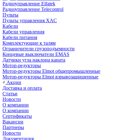
Радиоуправление Elfatek
Радиоуправление Telecontrol
Пульты
Пульты управления XAC
Кабели
Кабели управления
Кабели питания
Комплектующие к талям
Ограничители грузоподъемности
Концевые выключатели EMAS
Датчики угла наклона каната
Мотор-редукторы
Мотор-редукторы Elmot общепромышленные
Мотор-редукторы Elmot взрывозащищенные
Акции
Доставка и оплата
Статьи
Новости
О компании
О компании
Сертификаты
Вакансии
Партнеры
Новости
Документация