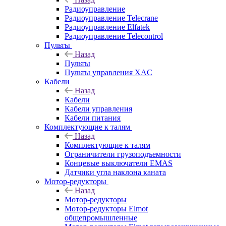
Радиоуправление
Радиоуправление Telecrane
Радиоуправление Elfatek
Радиоуправление Telecontrol
Пульты
Назад
Пульты
Пульты управления XAC
Кабели
Назад
Кабели
Кабели управления
Кабели питания
Комплектующие к талям
Назад
Комплектующие к талям
Ограничители грузоподъемности
Концевые выключатели EMAS
Датчики угла наклона каната
Мотор-редукторы
Назад
Мотор-редукторы
Мотор-редукторы Elmot
общепромышленные