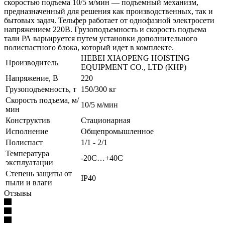
скоростью подъема 10/5 м/мин — подъемный механизм,
предназначенный для решения как производственных, так и
бытовых задач. Тельфер работает от однофазной электросети
напряжением 220В. Грузоподъемность и скорость подъема
тали РА варьируется путем установки дополнительного
полиспастного блока, который идет в комплекте.
HEBEI XIAOPENG HOISTING
Производитель
EQUIPMENT CO., LTD (КНР)
Напряжение, В
220
Грузоподъемность, т
150/300 кг
Скорость подъема, м/
10/5 м/мин
мин
Конструктив
Стационарная
Исполнение
Общепромышленное
Полиспаст
1/1 - 2/1
Температура
-20С…+40С
эксплуатации
Степень защиты от
IP40
пыли и влаги
Отзывы