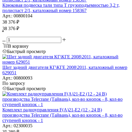
Крюковая подвеска тали типа Т грузоподъемностью 3,2 т,
полиспаст 2/1, каталожный номер 158367
Арт.: 00800104
38 376
₽
38 376
₽
*
В корзину
Быстрый просмотр
Щит задний двигателя КГ\КГЕ 2008\2011, каталожный номер
629051
Арт.: 00800093
По запросу
Быстрый просмотр
Комплект радиоуправления F(A)21-E2 (12 - 24 В)
производства Telecrane (Тайвань), кол-во кнопок - 8, кол-во
ступеней кнопок - 1
Арт.: 02300035
35 280
₽