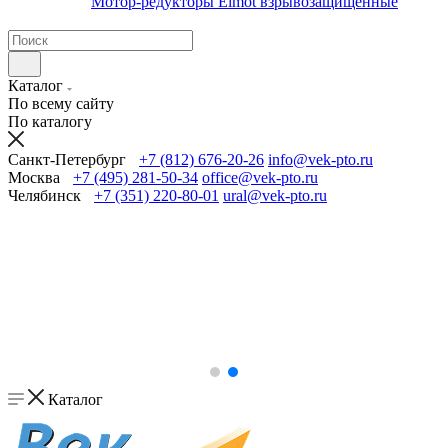
Мотор-редукторы Elmot взрывозащищенные
Каталог
По всему сайту
По каталогу
Санкт-Петербург
+7 (812) 676-20-26
info@vek-pto.ru
Москва
+7 (495) 281-50-34
office@vek-pto.ru
Челябинск
+7 (351) 220-80-01
ural@vek-pto.ru
Каталог