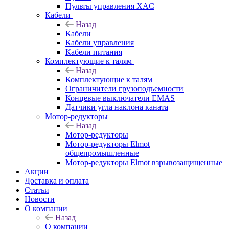
Пульты управления XAC
Кабели
Назад
Кабели
Кабели управления
Кабели питания
Комплектующие к талям
Назад
Комплектующие к талям
Ограничители грузоподъемности
Концевые выключатели EMAS
Датчики угла наклона каната
Мотор-редукторы
Назад
Мотор-редукторы
Мотор-редукторы Elmot
общепромышленные
Мотор-редукторы Elmot взрывозащищенные
Акции
Доставка и оплата
Статьи
Новости
О компании
Назад
О компании