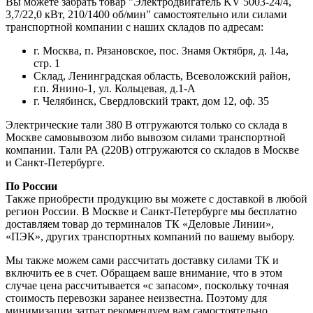
Вы можете забрать товар "Электродвигатель KV 5003-24/4,
3,7/22,0 кВт, 210/1400 об/мин" самостоятельно или силами
транспортной компании с наших складов по адресам:
г. Москва, п. Рязановское, пос. Знамя Октября, д. 14а,
стр. 1
Склад, Ленинградская область, Всеволожский район,
г.п. Янино-1, ул. Кольцевая, д.1-А
г. Челябинск, Свердловский тракт, дом 12, оф. 35
Электрические тали 380 В отгружаются только со склада в
Москве самовывозом либо вывозом силами транспортной
компании. Тали РА (220В) отгружаются со складов в Москве
и Санкт-Петербурге.
По России
Также приобрести продукцию вы можете с доставкой в любой
регион России. В Москве и Санкт-Петербурге мы бесплатно
доставляем товар до терминалов ТК «Деловые Линии»,
«ПЭК», других транспортных компаний по вашему выбору.
Мы также можем сами рассчитать доставку силами ТК и
включить ее в счет. Обращаем ваше внимание, что в этом
случае цена рассчитывается «с запасом», поскольку точная
стоимость перевозки заранее неизвестна. Поэтому для
минимизации затрат рекомендуем вам самостоятельно