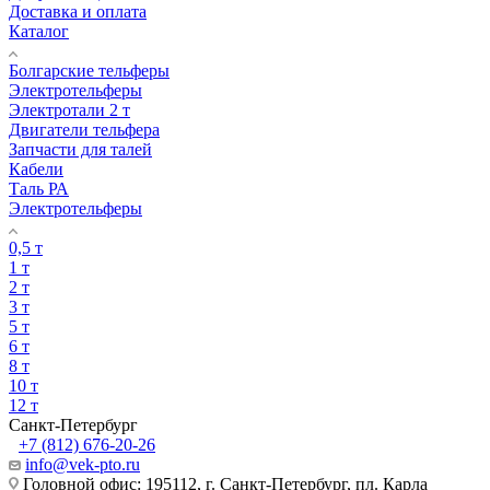
Доставка и оплата
Каталог
Болгарские тельферы
Электротельферы
Электротали 2 т
Двигатели тельфера
Запчасти для талей
Кабели
Таль РА
Электротельферы
0,5 т
1 т
2 т
3 т
5 т
6 т
8 т
10 т
12 т
Санкт-Петербург
+7 (812) 676-20-26
info@vek-pto.ru
Головной офис: 195112, г. Санкт-Петербург, пл. Карла