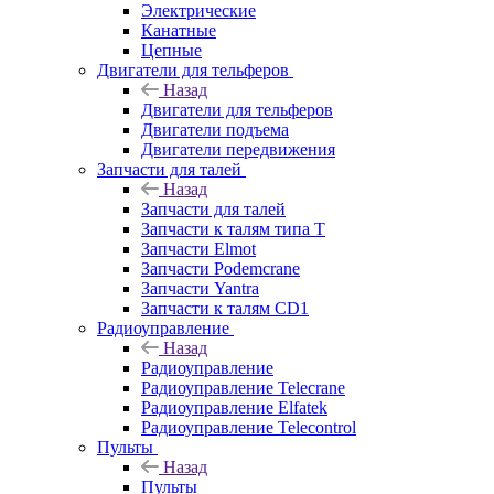
Электрические
Канатные
Цепные
Двигатели для тельферов
Назад
Двигатели для тельферов
Двигатели подъема
Двигатели передвижения
Запчасти для талей
Назад
Запчасти для талей
Запчасти к талям типа Т
Запчасти Elmot
Запчасти Podemcrane
Запчасти Yantra
Запчасти к талям CD1
Радиоуправление
Назад
Радиоуправление
Радиоуправление Telecrane
Радиоуправление Elfatek
Радиоуправление Telecontrol
Пульты
Назад
Пульты