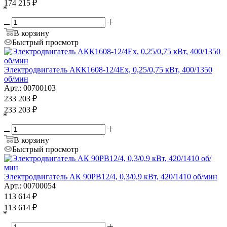
174 215
₽
*
В корзину
Быстрый просмотр
Электродвигатель АКК1608-12/4Ex, 0,25/0,75 кВт, 400/1350
об/мин
Арт.: 00700103
233 203
₽
233 203
₽
*
В корзину
Быстрый просмотр
Электродвигатель АК 90PB12/4, 0,3/0,9 кВт, 420/1410 об/мин
Арт.: 00700054
113 614
₽
113 614
₽
*