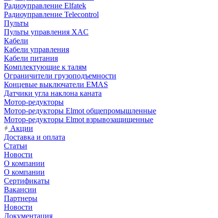
Радиоуправление Elfatek
Радиоуправление Telecontrol
Пульты
Пульты управления XAC
Кабели
Кабели управления
Кабели питания
Комплектующие к талям
Ограничители грузоподъемности
Концевые выключатели EMAS
Датчики угла наклона каната
Мотор-редукторы
Мотор-редукторы Elmot общепромышленные
Мотор-редукторы Elmot взрывозащищенные
Акции
Доставка и оплата
Статьи
Новости
О компании
О компании
Сертификаты
Вакансии
Партнеры
Новости
Документация