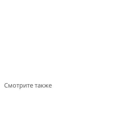
Мотор-редуктор ТР1200 50 АК90-12/ 4, мощность
0,25/0,75 кВт, рекомендуемое передаточное число
49.65
*
160 473
₽
В КОРЗИНУ
Смотрите также