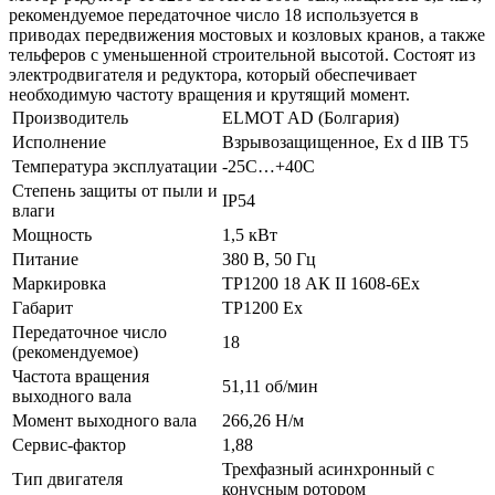
рекомендуемое передаточное число 18 используется в
приводах передвижения мостовых и козловых кранов, а также
тельферов с уменьшенной строительной высотой. Состоят из
электродвигателя и редуктора, который обеспечивает
необходимую частоту вращения и крутящий момент.
Производитель
ELMOT AD (Болгария)
Исполнение
Взрывозащищенное, Ex d IIB T5
Температура эксплуатации
-25С…+40С
Степень защиты от пыли и
IP54
влаги
Мощность
1,5 кВт
Питание
380 В, 50 Гц
Маркировка
ТР1200 18 АК II 1608-6Ех
Габарит
ТР1200 Ех
Передаточное число
18
(рекомендуемое)
Частота вращения
51,11 об/мин
выходного вала
Момент выходного вала
266,26 Н/м
Сервис-фактор
1,88
Трехфазный асинхронный с
Тип двигателя
конусным ротором