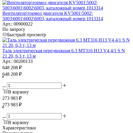
Вентилятор\тормоз двигателя KV5001\5002\
5003\6001\6002\6003, каталожный номер 1013314
Арт.: 00900022
По запросу
Быстрый просмотр
Таль электрическая передвижная 6.3 MT316 H13 V4 4/1 S N
21 20, 6,3 т, 13 м
Арт.: 00200133
648 208
₽
648 208
₽
*
В корзину
273 983
₽
273 983
₽
*
В корзину
Характеристики