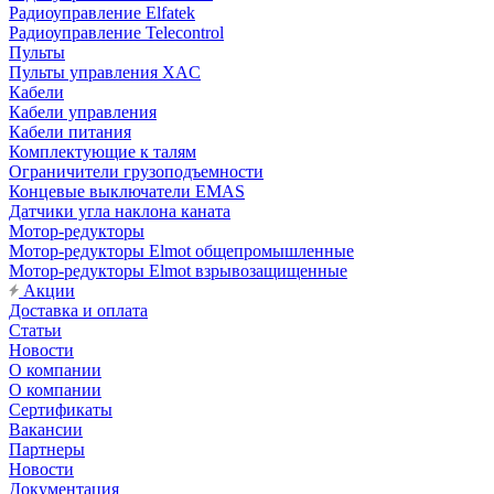
Радиоуправление Elfatek
Радиоуправление Telecontrol
Пульты
Пульты управления XAC
Кабели
Кабели управления
Кабели питания
Комплектующие к талям
Ограничители грузоподъемности
Концевые выключатели EMAS
Датчики угла наклона каната
Мотор-редукторы
Мотор-редукторы Elmot общепромышленные
Мотор-редукторы Elmot взрывозащищенные
Акции
Доставка и оплата
Статьи
Новости
О компании
О компании
Сертификаты
Вакансии
Партнеры
Новости
Документация