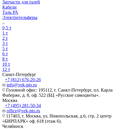
Запчасти для талей
Кабели
Таль РА
Электротельферы
0,5 т
1 т
2 т
3 т
5 т
6 т
8 т
10 т
12 т
Санкт-Петербург
+7 (812) 676-20-26
info@vek-pto.ru
Головной офис: 195112, г. Санкт-Петербург, пл. Карла
Фаберже, д. 8, оф. 522 (БЦ «Русские самоцветы».
Москва
+7 (495) 281-50-34
office@vek-pto.ru
117403, г. Москва, ул. Никопольская, д.6, стр. 2 центр
«БИРПАРК» оф. 618 (этаж 6).
Челябинск