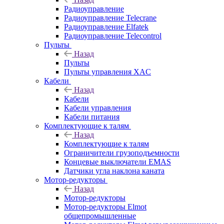
Радиоуправление
Радиоуправление Telecrane
Радиоуправление Elfatek
Радиоуправление Telecontrol
Пульты
Назад
Пульты
Пульты управления XAC
Кабели
Назад
Кабели
Кабели управления
Кабели питания
Комплектующие к талям
Назад
Комплектующие к талям
Ограничители грузоподъемности
Концевые выключатели EMAS
Датчики угла наклона каната
Мотор-редукторы
Назад
Мотор-редукторы
Мотор-редукторы Elmot
общепромышленные