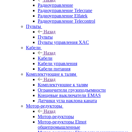
Радиоуправление
Радиоуправление Telecrane
Радиоуправление Elfatek
Радиоуправление Telecontrol
Пульты
Назад
Пульты
Пульты управления XAC
Кабели
Назад
Кабели
Кабели управления
Кабели питания
Комплектующие к талям
Назад
Комплектующие к талям
Ограничители грузоподъемности
Концевые выключатели EMAS
Датчики угла наклона каната
Мотор-редукторы
Назад
Мотор-редукторы
Мотор-редукторы Elmot
общепромышленные