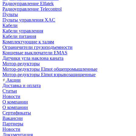
Радиоуправление Elfatek
Радиоуправление Telecontrol
Пульты
Пульты управления XAC
Кабели
Кабели управления
Кабели питания
Комплектующие к талям
Ограничители грузоподъемности
Концевые выключатели EMAS
Датчики угла наклона каната
Мотор-редукторы
Мотор-редукторы Elmot общепромышленные
Мотор-редукторы Elmot взрывозащищенные
Акции
Доставка и оплата
Статьи
Новости
О компании
О компании
Сертификаты
Вакансии
Партнеры
Новости
Документация