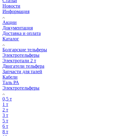
Статьи
Новости
Информация
Акции
Документация
Доставка и оплата
Каталог
Болгарские тельферы
Электротельферы
Электротали 2 т
Двигатели тельфера
Запчасти для талей
Кабели
Таль РА
Электротельферы
0,5 т
1 т
2 т
3 т
5 т
6 т
8 т