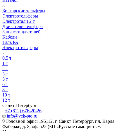
Каталог
Болгарские тельферы
Электротельферы
Электротали 2 т
Двигатели тельфера
Запчасти для талей
Кабели
Таль РА
Электротельферы
0,5 т
1 т
2 т
3 т
5 т
6 т
8 т
10 т
12 т
Санкт-Петербург
+7 (812) 676-20-26
info@vek-pto.ru
Головной офис: 195112, г. Санкт-Петербург, пл. Карла
Фаберже, д. 8, оф. 522 (БЦ «Русские самоцветы».