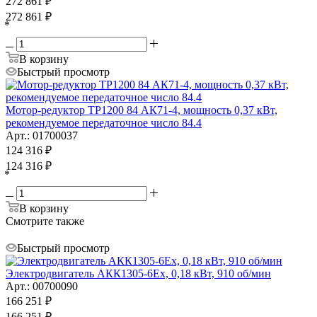
272 861
₽
272 861
₽
*
В корзину
Быстрый просмотр
Мотор-редуктор ТР1200 84 АК71-4, мощность 0,37 кВт,
рекомендуемое передаточное число 84.4
Арт.: 01700037
124 316
₽
124 316
₽
*
В корзину
Смотрите также
Быстрый просмотр
Электродвигатель АКК1305-6Ex, 0,18 кВт, 910 об/мин
Арт.: 00700090
166 251
₽
166 251
₽