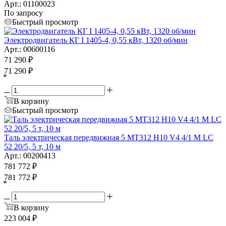
Арт.: 01100023
По запросу
Быстрый просмотр
Электродвигатель КГ I 1405-4, 0,55 кВт, 1320 об/мин
Арт.: 00600116
71 290
₽
71 290
₽
*
В корзину
Быстрый просмотр
Таль электрическая передвижная 5 MT312 H10 V4 4/1 M LC
52 20/5, 5 т, 10 м
Арт.: 00200413
781 772
₽
781 772
₽
*
В корзину
223 004
₽