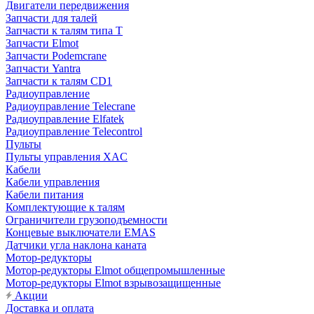
Двигатели передвижения
Запчасти для талей
Запчасти к талям типа Т
Запчасти Elmot
Запчасти Podemcrane
Запчасти Yantra
Запчасти к талям CD1
Радиоуправление
Радиоуправление Telecrane
Радиоуправление Elfatek
Радиоуправление Telecontrol
Пульты
Пульты управления XAC
Кабели
Кабели управления
Кабели питания
Комплектующие к талям
Ограничители грузоподъемности
Концевые выключатели EMAS
Датчики угла наклона каната
Мотор-редукторы
Мотор-редукторы Elmot общепромышленные
Мотор-редукторы Elmot взрывозащищенные
Акции
Доставка и оплата