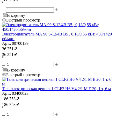
*
В корзину
Быстрый просмотр
Электродвигатель МА 90 S-12/4B B5 , 0,18/0,55 кВт, 450/1420
об/мин
Арт.: 00700139
36 251
₽
36 251
₽
*
В корзину
Быстрый просмотр
Таль электрическая цепная 1 CLF2 H6 V4 2/1 M E 20, 1 т, 6 м
Арт.: 03400023
186 753
₽
186 753
₽
*