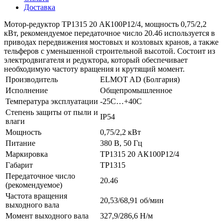
Доставка
Мотор-редуктор ТР1315 20 АК100P12/4, мощность 0,75/2,2
кВт, рекомендуемое передаточное число 20.46 используется в
приводах передвижения мостовых и козловых кранов, а также
тельферов с уменьшенной строительной высотой. Состоит из
электродвигателя и редуктора, который обеспечивает
необходимую частоту вращения и крутящий момент.
Производитель
ELMOT AD (Болгария)
Исполнение
Общепромышленное
Температура эксплуатации
-25С…+40С
Степень защиты от пыли и
IP54
влаги
Мощность
0,75/2,2 кВт
Питание
380 В, 50 Гц
Маркировка
ТР1315 20 АК100P12/4
Габарит
ТР1315
Передаточное число
20.46
(рекомендуемое)
Частота вращения
20,53/68,91 об/мин
выходного вала
Момент выходного вала
327,9/286,6 Н/м