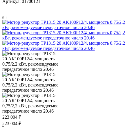
Артикул:
01700121
223 004
₽
223 004
₽
*