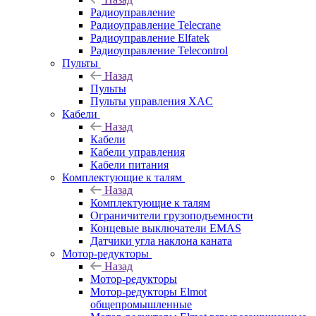
Радиоуправление
Радиоуправление Telecrane
Радиоуправление Elfatek
Радиоуправление Telecontrol
Пульты
Назад
Пульты
Пульты управления XAC
Кабели
Назад
Кабели
Кабели управления
Кабели питания
Комплектующие к талям
Назад
Комплектующие к талям
Ограничители грузоподъемности
Концевые выключатели EMAS
Датчики угла наклона каната
Мотор-редукторы
Назад
Мотор-редукторы
Мотор-редукторы Elmot
общепромышленные