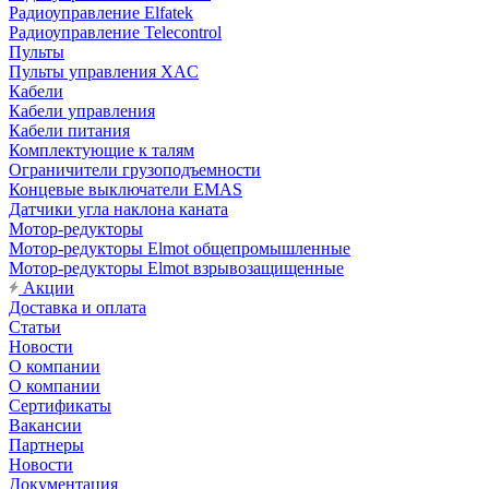
Радиоуправление Elfatek
Радиоуправление Telecontrol
Пульты
Пульты управления XAC
Кабели
Кабели управления
Кабели питания
Комплектующие к талям
Ограничители грузоподъемности
Концевые выключатели EMAS
Датчики угла наклона каната
Мотор-редукторы
Мотор-редукторы Elmot общепромышленные
Мотор-редукторы Elmot взрывозащищенные
Акции
Доставка и оплата
Статьи
Новости
О компании
О компании
Сертификаты
Вакансии
Партнеры
Новости
Документация