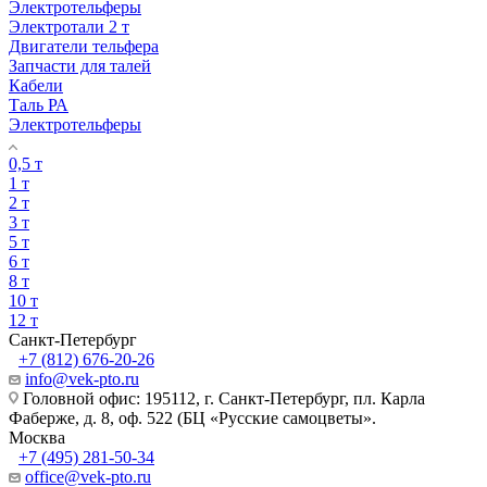
Электротельферы
Электротали 2 т
Двигатели тельфера
Запчасти для талей
Кабели
Таль РА
Электротельферы
0,5 т
1 т
2 т
3 т
5 т
6 т
8 т
10 т
12 т
Санкт-Петербург
+7 (812) 676-20-26
info@vek-pto.ru
Головной офис: 195112, г. Санкт-Петербург, пл. Карла
Фаберже, д. 8, оф. 522 (БЦ «Русские самоцветы».
Москва
+7 (495) 281-50-34
office@vek-pto.ru