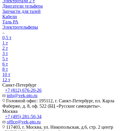
Электротали 2 т
Двигатели тельфера
Запчасти для талей
Кабели
Таль РА
Электротельферы
0,5 т
1 т
2 т
3 т
5 т
6 т
8 т
10 т
12 т
Санкт-Петербург
+7 (812) 676-20-26
info@vek-pto.ru
Головной офис: 195112, г. Санкт-Петербург, пл. Карла
Фаберже, д. 8, оф. 522 (БЦ «Русские самоцветы».
Москва
+7 (495) 281-50-34
office@vek-pto.ru
117403, г. Москва, ул. Никопольская, д.6, стр. 2 центр