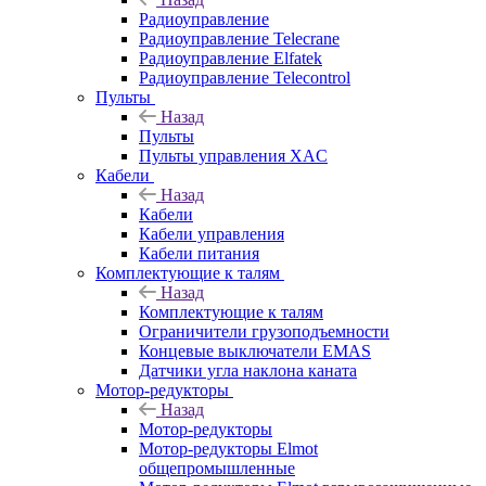
Радиоуправление
Радиоуправление Telecrane
Радиоуправление Elfatek
Радиоуправление Telecontrol
Пульты
Назад
Пульты
Пульты управления XAC
Кабели
Назад
Кабели
Кабели управления
Кабели питания
Комплектующие к талям
Назад
Комплектующие к талям
Ограничители грузоподъемности
Концевые выключатели EMAS
Датчики угла наклона каната
Мотор-редукторы
Назад
Мотор-редукторы
Мотор-редукторы Elmot
общепромышленные