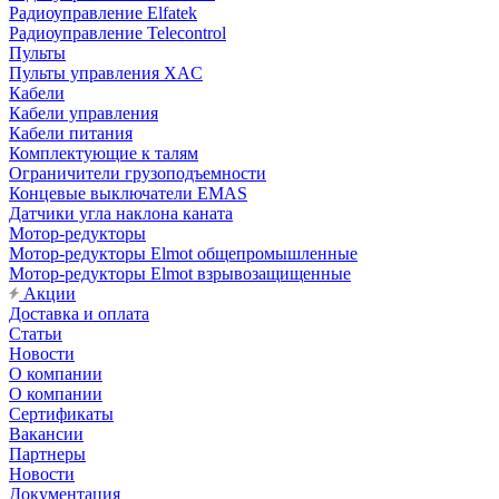
Радиоуправление Elfatek
Радиоуправление Telecontrol
Пульты
Пульты управления XAC
Кабели
Кабели управления
Кабели питания
Комплектующие к талям
Ограничители грузоподъемности
Концевые выключатели EMAS
Датчики угла наклона каната
Мотор-редукторы
Мотор-редукторы Elmot общепромышленные
Мотор-редукторы Elmot взрывозащищенные
Акции
Доставка и оплата
Статьи
Новости
О компании
О компании
Сертификаты
Вакансии
Партнеры
Новости
Документация