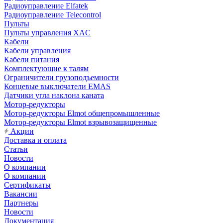
Радиоуправление Elfatek
Радиоуправление Telecontrol
Пульты
Пульты управления XAC
Кабели
Кабели управления
Кабели питания
Комплектующие к талям
Ограничители грузоподъемности
Концевые выключатели EMAS
Датчики угла наклона каната
Мотор-редукторы
Мотор-редукторы Elmot общепромышленные
Мотор-редукторы Elmot взрывозащищенные
Акции
Доставка и оплата
Статьи
Новости
О компании
О компании
Сертификаты
Вакансии
Партнеры
Новости
Документация