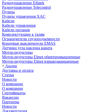
Радиоуправление Elfatek
Радиоуправление Telecontrol
Пульты
Пульты управления XAC
Кабели
Кабели управления
Кабели питания
Комплектующие к талям
Ограничители грузоподъемности
Концевые выключатели EMAS
Датчики угла наклона каната
Мотор-редукторы
Мотор-редукторы Elmot общепромышленные
Мотор-редукторы Elmot взрывозащищенные
Акции
Доставка и оплата
Статьи
Новости
О компании
О компании
Сертификаты
Вакансии
Партнеры
Новости
Документация