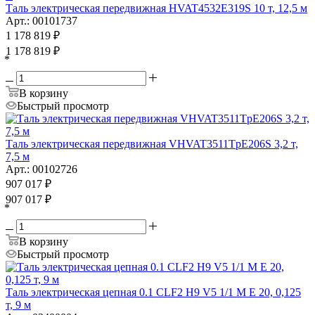
Таль электрическая передвижная HVAT4532E319S 10 т, 12,5 м
Арт.: 00101737
1 178 819
₽
1 178 819
₽
*
В корзину
Быстрый просмотр
Таль электрическая передвижная VHVAT3511TpE206S 3,2 т,
7,5 м
Арт.: 00102726
907 017
₽
907 017
₽
*
В корзину
Быстрый просмотр
Таль электрическая цепная 0.1 CLF2 H9 V5 1/1 M E 20, 0,125
т, 9 м