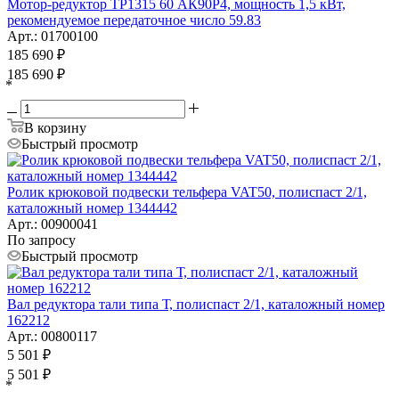
Мотор-редуктор ТР1315 60 АК90Р4, мощность 1,5 кВт,
рекомендуемое передаточное число 59.83
Арт.: 01700100
185 690
₽
185 690
₽
*
В корзину
Быстрый просмотр
Ролик крюковой подвески тельфера VAT50, полиспаст 2/1,
каталожный номер 1344442
Арт.: 00900041
По запросу
Быстрый просмотр
Вал редуктора тали типа Т, полиспаст 2/1, каталожный номер
162212
Арт.: 00800117
5 501
₽
5 501
₽
*