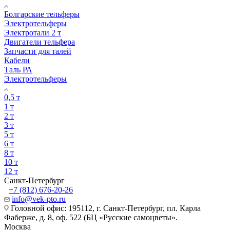
Болгарские тельферы
Электротельферы
Электротали 2 т
Двигатели тельфера
Запчасти для талей
Кабели
Таль РА
Электротельферы
0,5 т
1 т
2 т
3 т
5 т
6 т
8 т
10 т
12 т
Санкт-Петербург
+7 (812) 676-20-26
info@vek-pto.ru
Головной офис: 195112, г. Санкт-Петербург, пл. Карла
Фаберже, д. 8, оф. 522 (БЦ «Русские самоцветы».
Москва