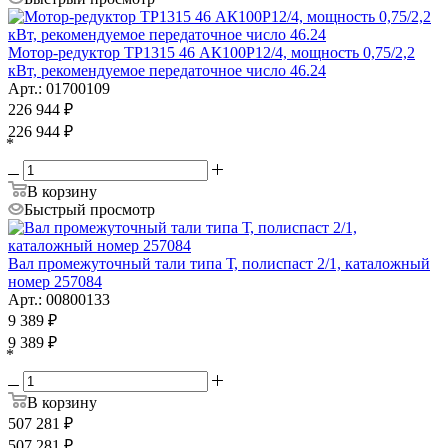
Мотор-редуктор ТР1315 46 АК100P12/4, мощность 0,75/2,2
кВт, рекомендуемое передаточное число 46.24
Арт.: 01700109
226 944
₽
226 944
₽
*
В корзину
Быстрый просмотр
Вал промежуточный тали типа Т, полиспаст 2/1, каталожный
номер 257084
Арт.: 00800133
9 389
₽
9 389
₽
*
В корзину
507 281
₽
507 281
₽