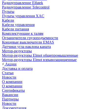
Радиоуправление Elfatek
Радиоуправление Telecontrol
Пульты
Пульты управления XAC
Кабели
Кабели управления
Кабели питания
Комплектующие к талям
Ограничители грузоподъемности
Концевые выключатели EMAS
Датчики угла наклона каната
Мотор-редукторы
Мотор-редукторы Elmot общепромышленные
Мотор-редукторы Elmot взрывозащищенные
Акции
Доставка и оплата
Статьи
Новости
О компании
О компании
Сертификаты
Вакансии
Партнеры
Новости
Документация