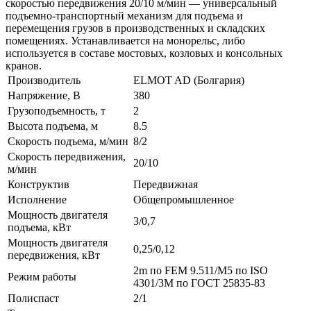
скоростью передвижения 20/10 м/мин — универсальный
подъемно-транспортный механизм для подъема и
перемещения грузов в производственных и складских
помещениях. Устанавливается на монорельс, либо
используется в составе мостовых, козловых и консольных
кранов.
Производитель
ELMOT AD (Болгария)
Напряжение, В
380
Грузоподъемность, т
2
Высота подъема, м
8.5
Скорость подъема, м/мин
8/2
Скорость передвижения,
20/10
м/мин
Конструктив
Передвижная
Исполнение
Общепромышленное
Мощность двигателя
3/0,7
подъема, кВт
Мощность двигателя
0,25/0,12
передвижения, кВт
2m по FEM 9.511/M5 по ISO
Режим работы
4301/3M по ГОСТ 25835-83
Полиспаст
2/1