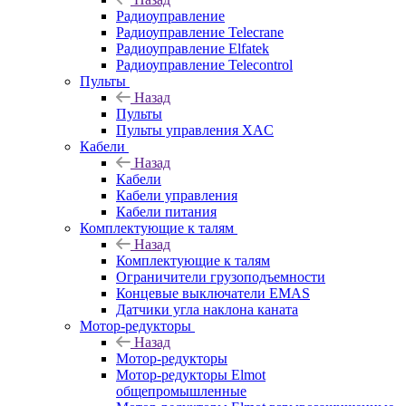
Радиоуправление
Радиоуправление Telecrane
Радиоуправление Elfatek
Радиоуправление Telecontrol
Пульты
Назад
Пульты
Пульты управления XAC
Кабели
Назад
Кабели
Кабели управления
Кабели питания
Комплектующие к талям
Назад
Комплектующие к талям
Ограничители грузоподъемности
Концевые выключатели EMAS
Датчики угла наклона каната
Мотор-редукторы
Назад
Мотор-редукторы
Мотор-редукторы Elmot
общепромышленные