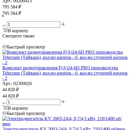
Арт.: 00200413
795 584
₽
795 584
₽
*
В корзину
Смотрите также
Быстрый просмотр
Комплект радиоуправления F(A)24-6D PRO производства
Telecrane (Тайвань), кол-во кнопок - 6, кол-во ступеней кнопок
- 2
Арт.: 02300026
44 820
₽
44 820
₽
В корзину
Быстрый просмотр
Электродвигатель KV 2003-24/4, 0,7/4,5 кВт, 210/1400 об/мин