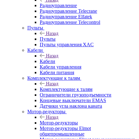
Радиоуправление
Радиоуправление Telecrane
Радиоуправление Elfatek
Радиоуправление Telecontrol
Пульты
Назад
Пульты
Пульты управления XAC
Кабели
Назад
Кабели
Кабели управления
Кабели питания
Комплектующие к талям
Назад
Комплектующие к талям
Ограничители грузоподъемности
Концевые выключатели EMAS
Датчики угла наклона каната
Мотор-редукторы
Назад
Мотор-редукторы
Мотор-редукторы Elmot
общепромышленные