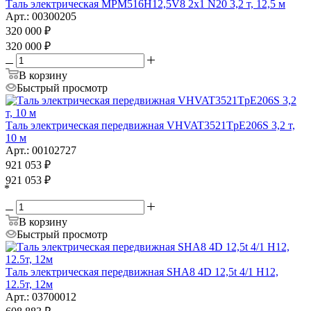
Таль электрическая MPM516H12,5V8 2x1 N20 3,2 т, 12,5 м
Арт.: 00300205
320 000
₽
320 000
₽
В корзину
Быстрый просмотр
Таль электрическая передвижная VHVAT3521TpE206S 3,2 т,
10 м
Арт.: 00102727
921 053
₽
921 053
₽
*
В корзину
Быстрый просмотр
Таль электрическая передвижная SHA8 4D 12,5t 4/1 H12,
12.5т, 12м
Арт.: 03700012