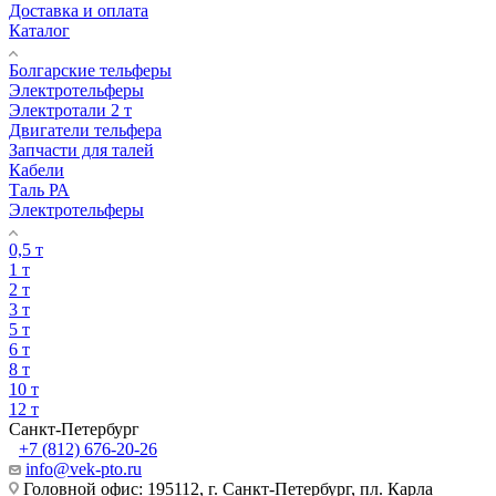
Доставка и оплата
Каталог
Болгарские тельферы
Электротельферы
Электротали 2 т
Двигатели тельфера
Запчасти для талей
Кабели
Таль РА
Электротельферы
0,5 т
1 т
2 т
3 т
5 т
6 т
8 т
10 т
12 т
Санкт-Петербург
+7 (812) 676-20-26
info@vek-pto.ru
Головной офис: 195112, г. Санкт-Петербург, пл. Карла