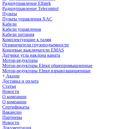
Радиоуправление Elfatek
Радиоуправление Telecontrol
Пульты
Пульты управления XAC
Кабели
Кабели управления
Кабели питания
Комплектующие к талям
Ограничители грузоподъемности
Концевые выключатели EMAS
Датчики угла наклона каната
Мотор-редукторы
Мотор-редукторы Elmot общепромышленные
Мотор-редукторы Elmot взрывозащищенные
Акции
Доставка и оплата
Статьи
Новости
О компании
О компании
Сертификаты
Вакансии
Партнеры
Новости
Документация