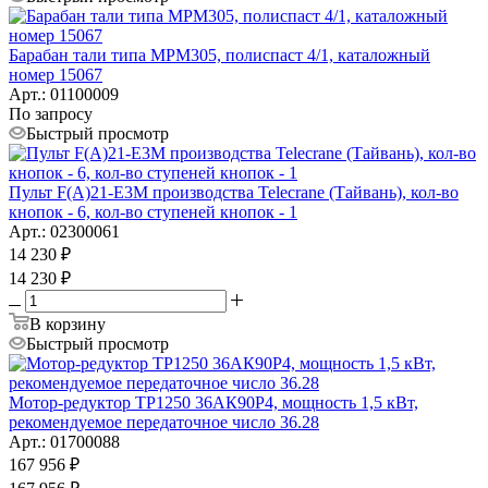
Барабан тали типа MPM305, полиспаст 4/1, каталожный
номер 15067
Арт.: 01100009
По запросу
Быстрый просмотр
Пульт F(A)21-E3M производства Telecrane (Тайвань), кол-во
кнопок - 6, кол-во ступеней кнопок - 1
Арт.: 02300061
14 230
₽
14 230
₽
В корзину
Быстрый просмотр
Мотор-редуктор ТР1250 36АК90Р4, мощность 1,5 кВт,
рекомендуемое передаточное число 36.28
Арт.: 01700088
167 956
₽