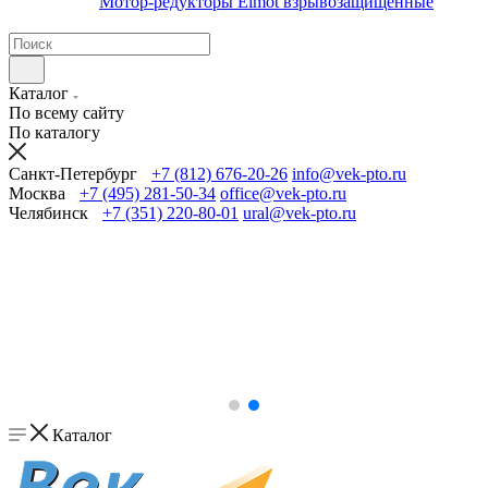
Мотор-редукторы Elmot взрывозащищенные
Каталог
По всему сайту
По каталогу
Санкт-Петербург
+7 (812) 676-20-26
info@vek-pto.ru
Москва
+7 (495) 281-50-34
office@vek-pto.ru
Челябинск
+7 (351) 220-80-01
ural@vek-pto.ru
Каталог