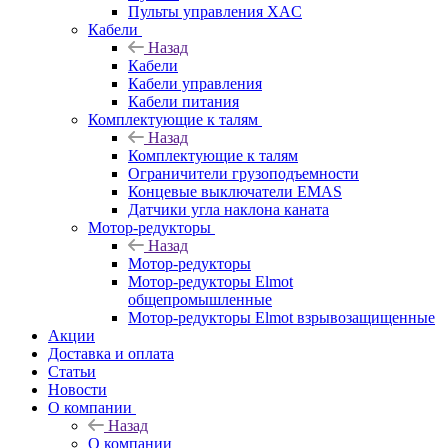
Пульты управления XAC
Кабели
Назад
Кабели
Кабели управления
Кабели питания
Комплектующие к талям
Назад
Комплектующие к талям
Ограничители грузоподъемности
Концевые выключатели EMAS
Датчики угла наклона каната
Мотор-редукторы
Назад
Мотор-редукторы
Мотор-редукторы Elmot
общепромышленные
Мотор-редукторы Elmot взрывозащищенные
Акции
Доставка и оплата
Статьи
Новости
О компании
Назад
О компании