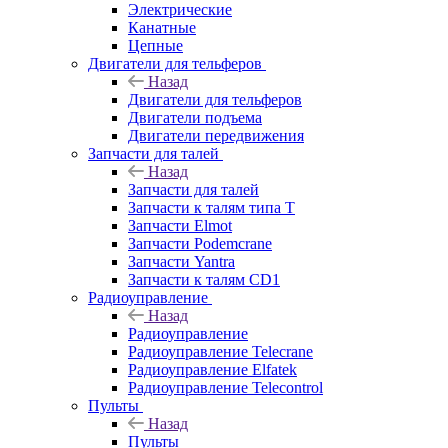
Электрические
Канатные
Цепные
Двигатели для тельферов
Назад
Двигатели для тельферов
Двигатели подъема
Двигатели передвижения
Запчасти для талей
Назад
Запчасти для талей
Запчасти к талям типа Т
Запчасти Elmot
Запчасти Podemcrane
Запчасти Yantra
Запчасти к талям CD1
Радиоуправление
Назад
Радиоуправление
Радиоуправление Telecrane
Радиоуправление Elfatek
Радиоуправление Telecontrol
Пульты
Назад
Пульты