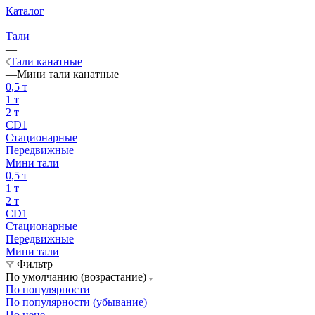
Каталог
—
Тали
—
Тали канатные
—
Мини тали канатные
0,5 т
1 т
2 т
CD1
Стационарные
Передвижные
Мини тали
0,5 т
1 т
2 т
CD1
Стационарные
Передвижные
Мини тали
Фильтр
По умолчанию (возрастание)
По популярности
По популярности (убывание)
По цене