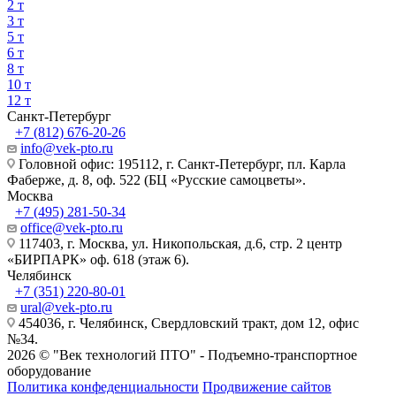
2 т
3 т
5 т
6 т
8 т
10 т
12 т
Санкт-Петербург
+7 (812) 676-20-26
info@vek-pto.ru
Головной офис: 195112, г. Санкт-Петербург, пл. Карла
Фаберже, д. 8, оф. 522 (БЦ «Русские самоцветы».
Москва
+7 (495) 281-50-34
office@vek-pto.ru
117403, г. Москва, ул. Никопольская, д.6, стр. 2 центр
«БИРПАРК» оф. 618 (этаж 6).
Челябинск
+7 (351) 220-80-01
ural@vek-pto.ru
454036, г. Челябинск, Свердловский тракт, дом 12, офис
№34.
2026 © "Век технологий ПТО" - Подъемно-транспортное
оборудование
Политика конфеденциальности
Продвижение сайтов