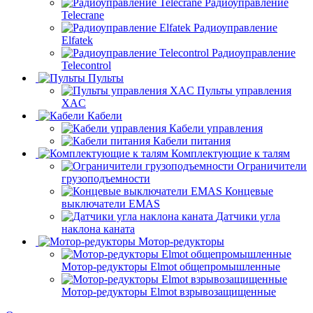
Радиоуправление
Telecrane
Радиоуправление
Elfatek
Радиоуправление
Telecontrol
Пульты
Пульты управления
XAC
Кабели
Кабели управления
Кабели питания
Комплектующие к талям
Ограничители
грузоподъемности
Концевые
выключатели EMAS
Датчики угла
наклона каната
Мотор-редукторы
Мотор-редукторы Elmot общепромышленные
Мотор-редукторы Elmot взрывозащищенные