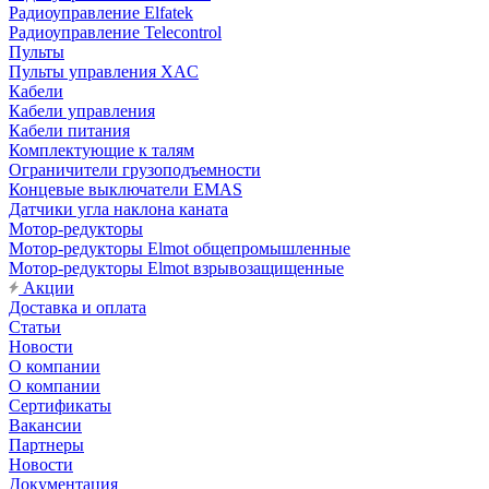
Радиоуправление Elfatek
Радиоуправление Telecontrol
Пульты
Пульты управления XAC
Кабели
Кабели управления
Кабели питания
Комплектующие к талям
Ограничители грузоподъемности
Концевые выключатели EMAS
Датчики угла наклона каната
Мотор-редукторы
Мотор-редукторы Elmot общепромышленные
Мотор-редукторы Elmot взрывозащищенные
Акции
Доставка и оплата
Статьи
Новости
О компании
О компании
Сертификаты
Вакансии
Партнеры
Новости
Документация